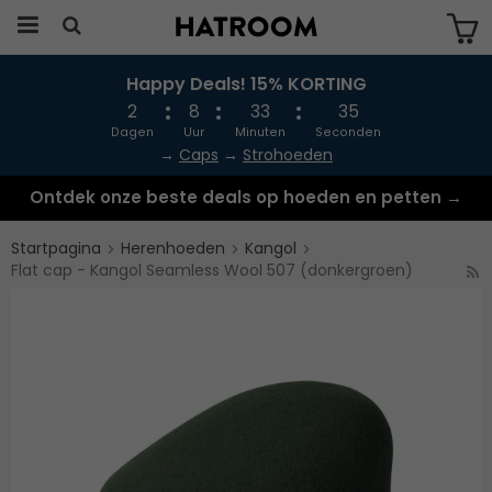
Happy Deals! 15% KORTING
Produkten har blivit tillagd i varukorgen
2
8
33
35
Dagen
Uur
Minuten
Seconden
→
Caps
→
Strohoeden
Ontdek onze beste deals op hoeden en petten →
Startpagina
Herenhoeden
Kangol
Flat cap - Kangol Seamless Wool 507 (donkergroen)