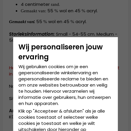
4 centimeter
.
rand
55
wol en 45
acryl
.
Gemaakt van:
%
%
:
55
wol en 45
acryl
.
Gemaakt van
%
%
Storleksinformation:
Small - 54-55 cm. Medium -
56-57 cm. Large - 58-59 cm. X-Large - 60-61 cm.
Wij personaliseren jouw
ervaring
Wij gebruiken cookies om je een
Helaas hebben we dit product op dit moment niet
gepersonaliseerde winkelervaring en
in ons assortiment.
gepersonaliseerde reclame te bieden en
om onze websites betrouwbaar en veilig
Naar de startpagina. »
te houden. Hiervoor verzamelen wij
informatie over gebruikers, hun ontwerpen
Sitemap »
en hun apparaten.
Artikelnummer:
Klik op "Accepteer & afsluiten" als je alle
K0875FA.DG301-4
cookies toestaat of selecteer welke
cookies je toestaat en welke je wilt
uitschakelen door hieronder op