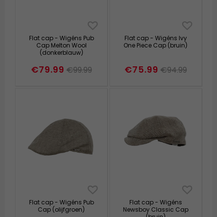
Flat cap - Wigéns Pub
Flat cap - Wigéns Ivy
Cap Melton Wool
One Piece Cap (bruin)
(donkerblauw)
€79.99
€75.99
€99.99
€94.99
Flat cap - Wigéns Pub
Flat cap - Wigéns
Cap (olijfgroen)
Newsboy Classic Cap
(bruin)