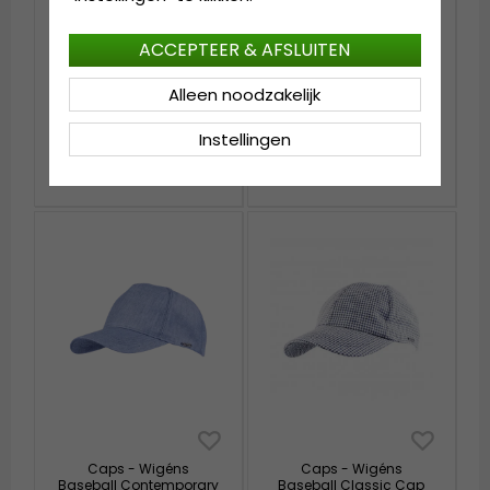
ACCEPTEER & AFSLUITEN
Alleen noodzakelijk
Caps - Wigéns
Flat cap - Wigéns
Baseball Contemporary
Newsboy Slim Cap
Cap (zand)
(lichtbruin)
Instellingen
€75.99
€75.99
€94.99
€94.99
Caps - Wigéns
Caps - Wigéns
Baseball Contemporary
Baseball Classic Cap