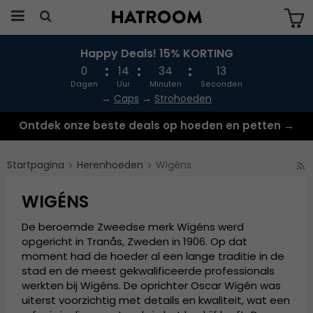
Happy Deals! 15% KORTING
Produkten har blivit tillagd i varukorgen
0
14
34
13
Dagen
Uur
Minuten
Seconden
→
Caps
→
Strohoeden
Ontdek onze beste deals op hoeden en petten →
Startpagina
Herenhoeden
Wigéns
WIGÉNS
De beroemde Zweedse merk Wigéns werd
opgericht in Tranås, Zweden in 1906. Op dat
moment had de hoeder al een lange traditie in de
stad en de meest gekwalificeerde professionals
werkten bij Wigéns. De oprichter Oscar Wigén was
uiterst voorzichtig met details en kwaliteit, wat een