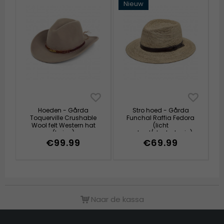
Nieuw
Hoeden - Gårda
Stro hoed - Gårda
Toquerville Crushable
Funchal Raffia Fedora
Wool felt Western hat
(licht
(beige)
naturel/donkerbruin)
€99.99
€69.99
Naar de kassa