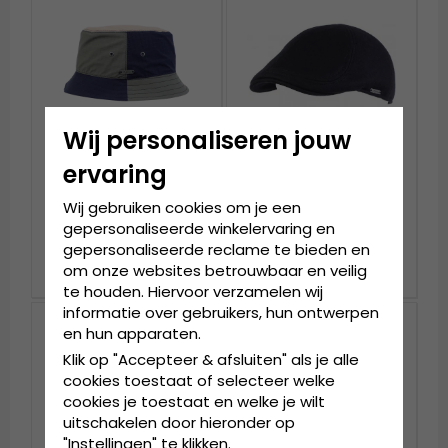
Wij personaliseren jouw
ervaring
Hoeden - Wigéns
Flat cap - Wigéns Pub
Wij gebruiken cookies om je een
Bucket hat (multi)
Cap Melton Wool
gepersonaliseerde winkelervaring en
(zwart)
gepersonaliseerde reclame te bieden en
€67.99
€79.99
€84.99
€99.99
om onze websites betrouwbaar en veilig
te houden. Hiervoor verzamelen wij
informatie over gebruikers, hun ontwerpen
en hun apparaten.
Klik op "Accepteer & afsluiten" als je alle
cookies toestaat of selecteer welke
cookies je toestaat en welke je wilt
uitschakelen door hieronder op
"Instellingen" te klikken.