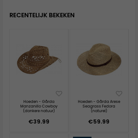
RECENTELIJK BEKEKEN
Hoeden - Gårda
Hoeden - Gårda Arese
Manzanillo Cowboy
Seagrass Fedora
(donkere natuur)
(naturel)
€39.99
€59.99