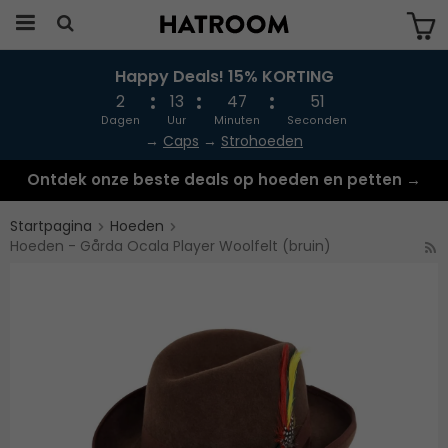
Happy Deals! 15% KORTING
Produkten har blivit tillagd i varukorgen
2
13
47
51
Dagen
Uur
Minuten
Seconden
→
Caps
→
Strohoeden
Ontdek onze beste deals op hoeden en petten →
Startpagina
Hoeden
Hoeden - Gårda Ocala Player Woolfelt (bruin)