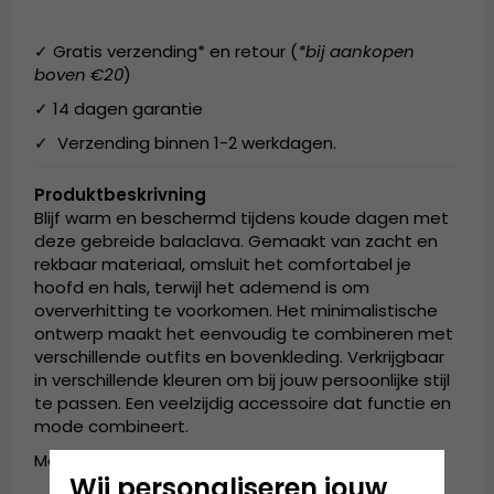
✓ Gratis verzending* en retour (
*bij aankopen
boven €20
)
✓ 14 dagen garantie
✓ Verzending binnen 1-2 werkdagen.
Produktbeskrivning
Blijf warm en beschermd tijdens koude dagen met
deze gebreide balaclava. Gemaakt van zacht en
rekbaar materiaal, omsluit het comfortabel je
hoofd en hals, terwijl het ademend is om
oververhitting te voorkomen. Het minimalistische
ontwerp maakt het eenvoudig te combineren met
verschillende outfits en bovenkleding. Verkrijgbaar
in verschillende kleuren om bij jouw persoonlijke stijl
te passen. Een veelzijdig accessoire dat functie en
mode combineert.
Materialen:100% acryl
Wij personaliseren jouw