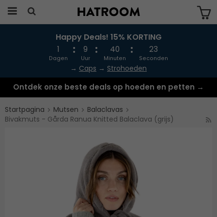
Happy Deals! 15% KORTING
Produkten har blivit tillagd i varukorgen
1
9
40
23
Dagen
Uur
Minuten
Seconden
→
Caps
→
Strohoeden
Ontdek onze beste deals op hoeden en petten →
Startpagina
Mutsen
Balaclavas
Bivakmuts - Gårda Ranua Knitted Balaclava (grijs)