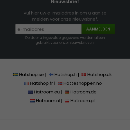
Nieuwsbrief
Vul hier uw e-mailadres in om u aan te
melden voor onze nieuwsbrief.
AANMELDEN
De door u ingevulde gegevens worden alleen
gebruikt voor onze nieuwsbrieven.
Hatshop.se
|
Hatshop.fi
|
Hatshop.dk
Hatshop.fr
|
Hatteshoppen.no
Hatroom.eu
|
Hatroom.de
Hatroom.nl
|
Hatroom.pl