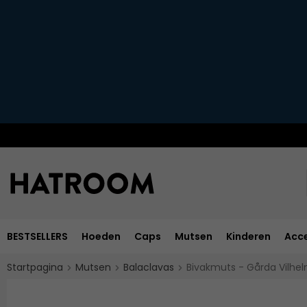
BESTSELLERS
Hoeden
Caps
Mutsen
Kinderen
Acce
Startpagina
Mutsen
Balaclavas
Bivakmuts - Gårda Vilhel