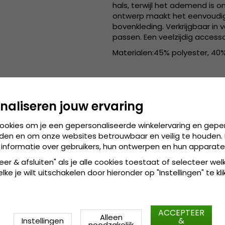
hals, terwijl het ademend is 
ontwerp maakt het eenvoudig 
bovenkleding. Verkrijgbaar in v
passen. Een veelzijdig access
Materialen:45% polyester, 40%
naliseren jouw ervaring
cookies om je een gepersonaliseerde winkelervaring en gepe
den en om onze websites betrouwbaar en veilig te houden. 
 informatie over gebruikers, hun ontwerpen en hun apparate
eer & afsluiten" als je alle cookies toestaat of selecteer wel
ke je wilt uitschakelen door hieronder op "Instellingen" te kli
ACCEPTEER
Alleen
&
Instellingen
noodzakelijk