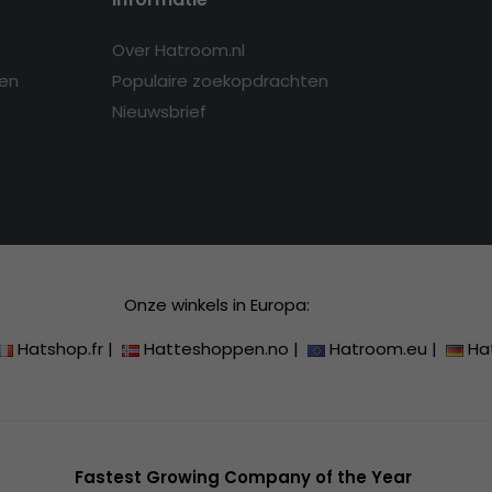
Over Hatroom.nl
en
Populaire zoekopdrachten
Nieuwsbrief
Onze winkels in Europa:
Hatshop.fr
|
Hatteshoppen.no
|
Hatroom.eu
|
Ha
Fastest Growing Company of the Year