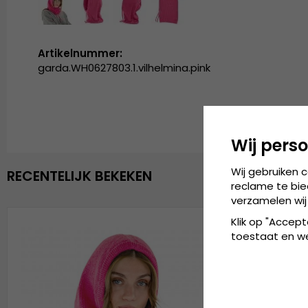
Artikelnummer:
garda.WH0627803.1.vilhelmina.pink
Wij perso
Wij gebruiken 
RECENTELIJK BEKEKEN
reclame te bie
verzamelen wij
Klik op "Accept
toestaat en wel