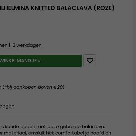
ILHELMINA KNITTED BALACLAVA (ROZE)
nnen 1-2 werkdagen.
T WINKELMANDJE »
r (
*bij aankopen boven €20
)
kdagen.
ens koude dagen met deze gebreide balaclava.
 materiaal, omsluit het comfortabel je hoofd en