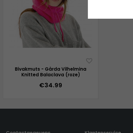
Bivakmuts - Gårda Vilhelmina
Knitted Balaclava (roze)
€34.99
Contactgegevens
Klantenservice