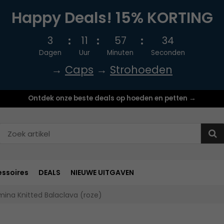
Happy Deals! 15% KORTING
3
11
57
33
Dagen
Uur
Minuten
Seconden
→
Caps
→
Strohoeden
Ontdek onze beste deals op hoeden en petten →
ssoires
DEALS
NIEUWE UITGAVEN
mina Knitted Balaclava (roze)