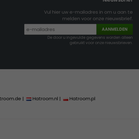
Vul hier uw e-mailadres in om u aan te
melden voor onze nieuwsbrief.
AANMELDEN
De door u ingevulde gegevens worden alleen
gebruikt voor onze nieuwsbrieven.
troom.de
|
Hatroom.nl
|
Hatroom.pl