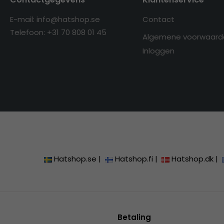
E-mail: info@hatshop.se
Contact
Telefoon: +31 70 808 01 45
Algemene voorwaard
Inloggen
Hatshop.se
|
Hatshop.fi
|
Hatshop.dk
|
Betaling