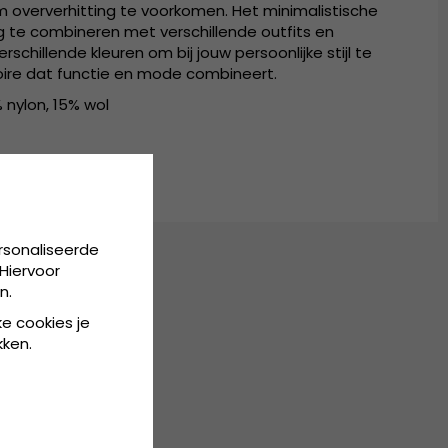
om oververhitting te voorkomen. Het minimalistische
te combineren met verschillende outfits en
erschillende kleuren om bij jouw persoonlijke stijl te
oire dat functie en mode combineert.
 nylon, 15% wol
rsonaliseerde
Hiervoor
n.
ke cookies je
kken.