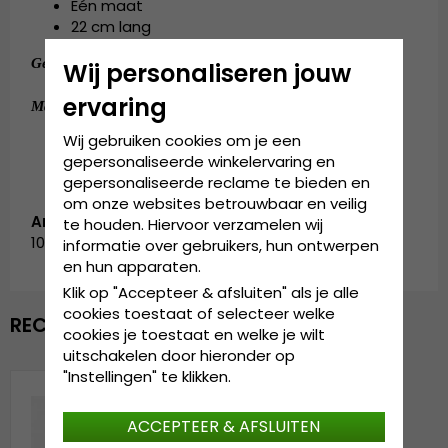
Eén maat
22 cm lang
:
100% acryl
.
Gemaakt van
Wij personaliseren jouw
ervaring
:
Eén maat 50-64 cm
Maattabel
Wij gebruiken cookies om je een
gepersonaliseerde winkelervaring en
gepersonaliseerde reclame te bieden en
om onze websites betrouwbaar en veilig
Artikelnummer:
te houden. Hiervoor verzamelen wij
10997.brntr
informatie over gebruikers, hun ontwerpen
en hun apparaten.
Klik op "Accepteer & afsluiten" als je alle
cookies toestaat of selecteer welke
RECENTELIJK BEKEKEN
cookies je toestaat en welke je wilt
uitschakelen door hieronder op
"Instellingen" te klikken.
ACCEPTEER & AFSLUITEN