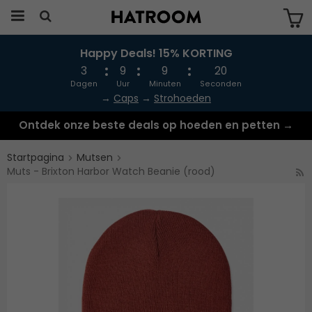
Happy Deals! 15% KORTING
Produkten har blivit tillagd i varukorgen
3
9
9
20
Dagen
Uur
Minuten
Seconden
→
Caps
→
Strohoeden
Ontdek onze beste deals op hoeden en petten →
Startpagina
Mutsen
Muts - Brixton Harbor Watch Beanie (rood)