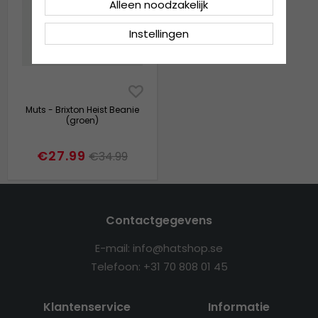
Alleen noodzakelijk
Instellingen
Muts - Brixton Heist Beanie
(groen)
€27.99
€34.99
Contactgegevens
E-mail: info@hatshop.se
Telefoon: +31 70 808 01 45
Klantenservice
Informatie