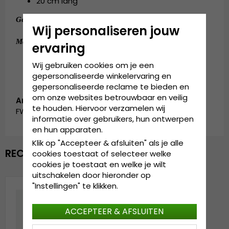
20 cm lang
:
100% acryl
.
Gemaakt van
Wij personaliseren jouw
:
Eén maat 50-64 cm
Maattabel
ervaring
Wij gebruiken cookies om je een
gepersonaliseerde winkelervaring en
gepersonaliseerde reclame te bieden en
om onze websites betrouwbaar en veilig
Artikelnummer:
te houden. Hiervoor verzamelen wij
FW_10782.hunter_green
informatie over gebruikers, hun ontwerpen
en hun apparaten.
Klik op "Accepteer & afsluiten" als je alle
RECENTELIJK BEKEKEN
cookies toestaat of selecteer welke
cookies je toestaat en welke je wilt
uitschakelen door hieronder op
"Instellingen" te klikken.
ACCEPTEER & AFSLUITEN