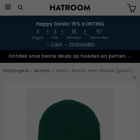
Happy Deals! 15% KORTING
Produkten har blivit tillagd i varukorgen
3
3
16
56
Dagen
Uur
Minuten
Seconden
→
Caps
→
Strohoeden
Ontdek onze beste deals op hoeden en petten →
Startpagina
Mutsen
Muts - Brixton Heist Beanie (groen)