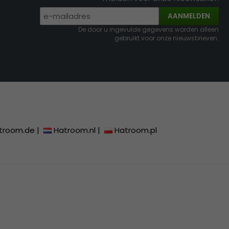
AANMELDEN
De door u ingevulde gegevens worden alleen
gebruikt voor onze nieuwsbrieven.
troom.de
|
Hatroom.nl
|
Hatroom.pl