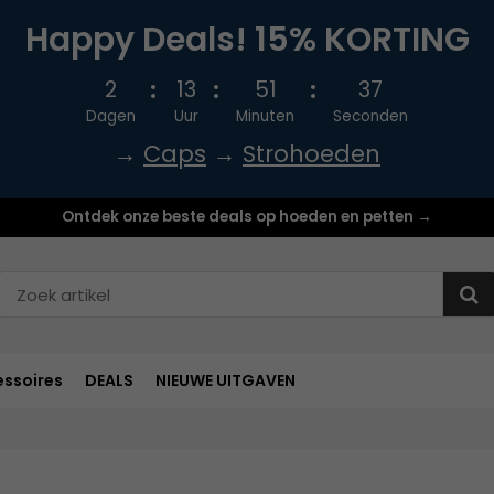
Happy Deals! 15% KORTING
2
13
51
36
Dagen
Uur
Minuten
Seconden
→
Caps
→
Strohoeden
Ontdek onze beste deals op hoeden en petten →
ssoires
DEALS
NIEUWE UITGAVEN