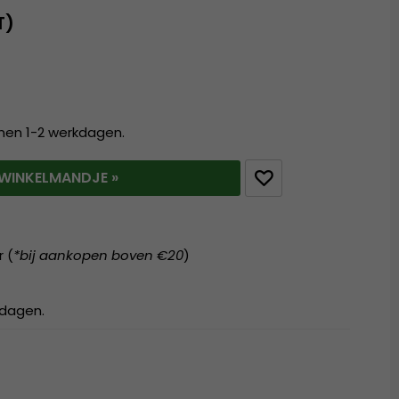
T)
nnen 1-2 werkdagen.
T WINKELMANDJE »
r (
*bij aankopen boven €20
)
kdagen.