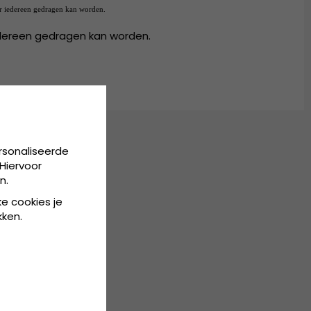
or iedereen gedragen kan worden.
dereen gedragen kan worden.
rsonaliseerde
Hiervoor
n.
ke cookies je
kken.