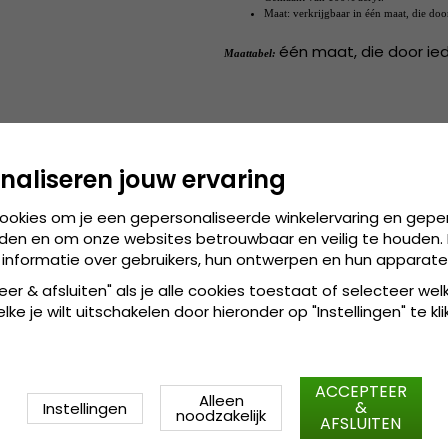
Maat: verkrijgbaar in één maat, die do
één maat, die door ie
Maattabel:
naliseren jouw ervaring
cookies om je een gepersonaliseerde winkelervaring en gepe
den en om onze websites betrouwbaar en veilig te houden. 
 informatie over gebruikers, hun ontwerpen en hun apparate
eer & afsluiten" als je alle cookies toestaat of selecteer wel
ke je wilt uitschakelen door hieronder op "Instellingen" te kli
ACCEPTEER
Alleen
&
Instellingen
noodzakelijk
AFSLUITEN