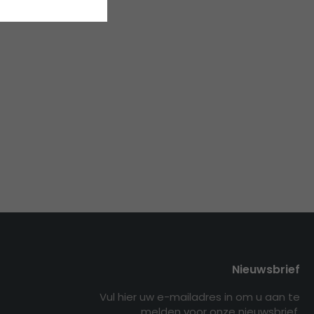
Nieuwsbrief
Vul hier uw e-mailadres in om u aan te
melden voor onze nieuwsbrief.