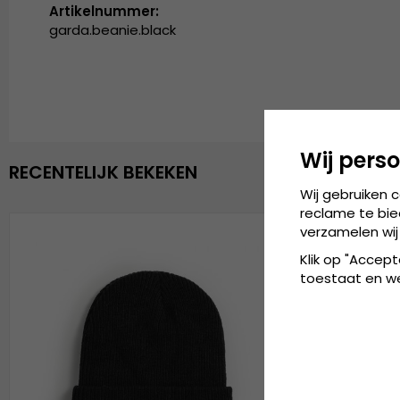
Artikelnummer:
garda.beanie.black
Wij perso
RECENTELIJK BEKEKEN
Wij gebruiken 
reclame te bie
verzamelen wij
Klik op "Accept
toestaat en wel