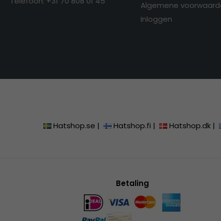
Telefoon: +31 70 808 01 45
Algemene voorwaard
Inloggen
Hatshop.se
|
Hatshop.fi
|
Hatshop.dk
|
Betaling