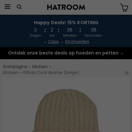
Happy Deals! 15% KORTING
Produkten har blivit tillagd i varukorgen
2
2
38
38
Dagen
Uur
Minuten
Seconden
→
Caps
→
Strohoeden
Ontdek onze beste deals op hoeden en petten →
Startpagina
Mutsen
Mutsen - Gårda Cock Beanie (beige)