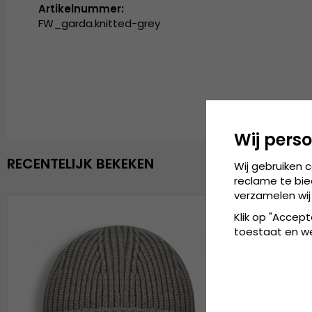
Artikelnummer:
FW_garda.knitted-grey
Wij perso
RECENTELIJK BEKEKEN
Wij gebruiken 
reclame te bie
verzamelen wij
Klik op "Accept
toestaat en wel