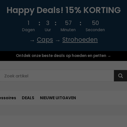
Happy Deals! 15% KORTING
1
3
57
49
Dagen
Uur
Minuten
Seconden
→
Caps
→
Strohoeden
Ontdek onze beste deals op hoeden en petten →
ssoires
DEALS
NIEUWE UITGAVEN