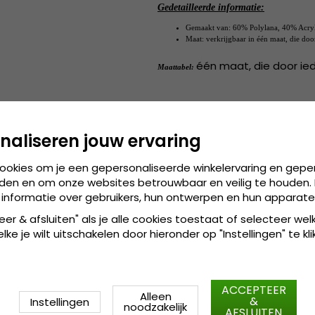
Gedetailleerde informatie:
Gemaakt van: 60% Polylana, 40% Acry
Maat: verkrijgbaar in één maat, die do
één maat, die door ie
Maattabel:
naliseren jouw ervaring
cookies om je een gepersonaliseerde winkelervaring en gepe
den en om onze websites betrouwbaar en veilig te houden. 
 informatie over gebruikers, hun ontwerpen en hun apparate
eer & afsluiten" als je alle cookies toestaat of selecteer wel
ke je wilt uitschakelen door hieronder op "Instellingen" te kli
ACCEPTEER
Alleen
&
Instellingen
noodzakelijk
AFSLUITEN