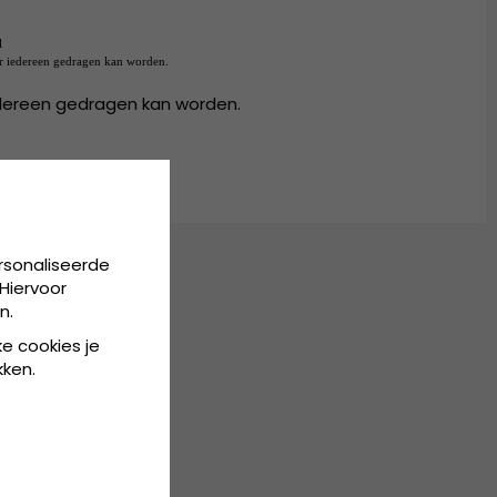
l
or iedereen gedragen kan worden.
dereen gedragen kan worden.
rsonaliseerde
Hiervoor
n.
ke cookies je
kken.