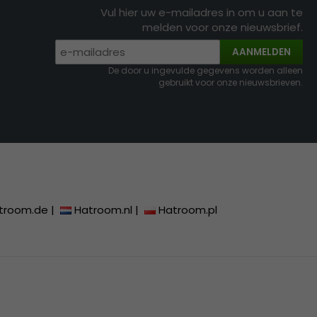
Vul hier uw e-mailadres in om u aan te
melden voor onze nieuwsbrief.
AANMELDEN
De door u ingevulde gegevens worden alleen
gebruikt voor onze nieuwsbrieven.
troom.de
|
Hatroom.nl
|
Hatroom.pl