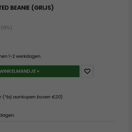
ED BEANIE (GRIJS)
 (18%)
nnen 1-2 werkdagen.
T WINKELMANDJE »
r (
*bij aankopen boven €20
)
kdagen.