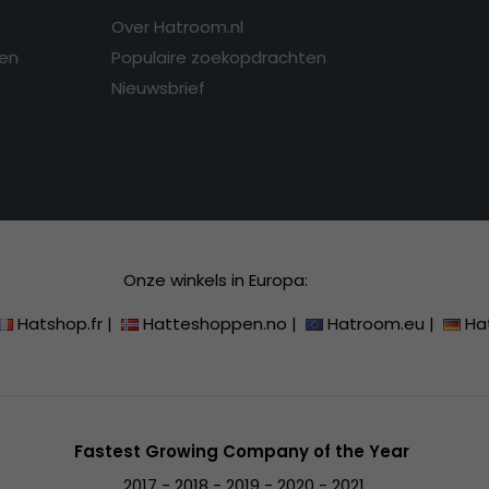
Over Hatroom.nl
en
Populaire zoekopdrachten
Nieuwsbrief
Onze winkels in Europa:
Hatshop.fr
|
Hatteshoppen.no
|
Hatroom.eu
|
Ha
Fastest Growing Company of the Year
2017 - 2018 - 2019 - 2020 - 2021