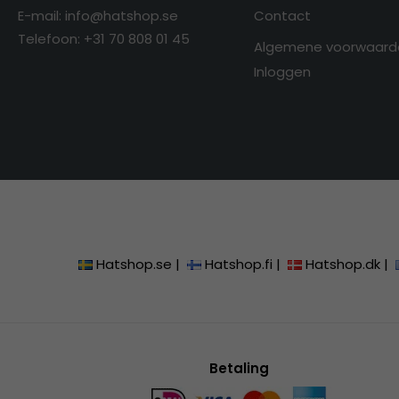
E-mail: info@hatshop.se
Contact
Telefoon: +31 70 808 01 45
Algemene voorwaard
Inloggen
Hatshop.se
|
Hatshop.fi
|
Hatshop.dk
|
Betaling