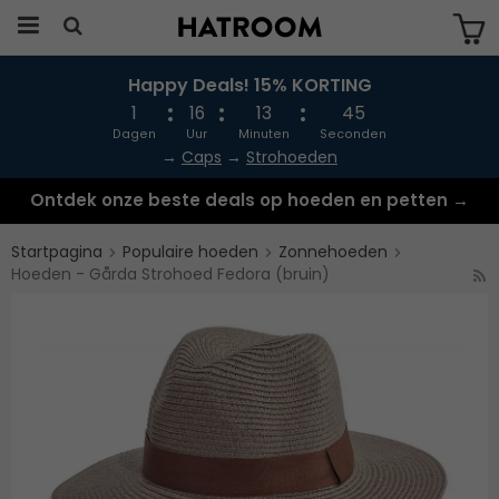
Happy Deals! 15% KORTING
Produkten har blivit tillagd i varukorgen
1
16
13
45
Dagen
Uur
Minuten
Seconden
→
Caps
→
Strohoeden
Ontdek onze beste deals op hoeden en petten →
Startpagina
Populaire hoeden
Zonnehoeden
Hoeden - Gårda Strohoed Fedora (bruin)