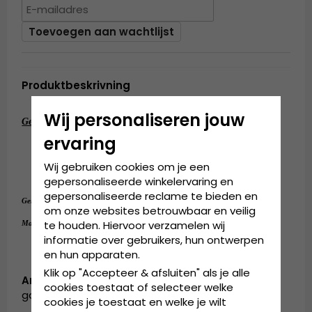
Toevoegen aan wachtlijst
Produktbeskrivning
Wij personaliseren jouw
Gedetailleerde informatie:
ervaring
12 centimeter kroon.
10 centimeter rand.
Wij gebruiken cookies om je een
Gemaakt van
stro
100%
.
gepersonaliseerde winkelervaring en
gepersonaliseerde reclame te bieden en
stro
Gemaakt van:
100%
.
om onze websites betrouwbaar en veilig
56 cm - 58 cm
te houden. Hiervoor verzamelen wij
Maattabel:
informatie over gebruikers, hun ontwerpen
en hun apparaten.
Klik op "Accepteer & afsluiten" als je alle
Artikelnummer:
cookies toestaat of selecteer welke
garda.strawhat.fedora.brown-JK7
cookies je toestaat en welke je wilt