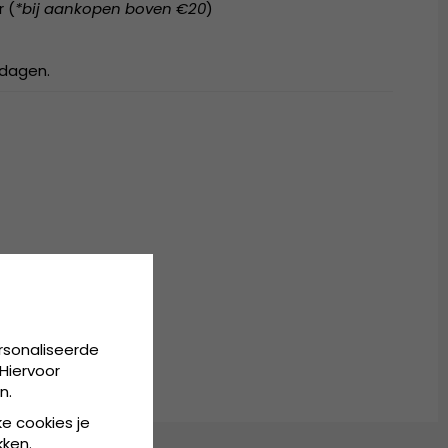
r (
*bij aankopen boven €20
)
kdagen.
rsonaliseerde
Hiervoor
n.
ke cookies je
kken.