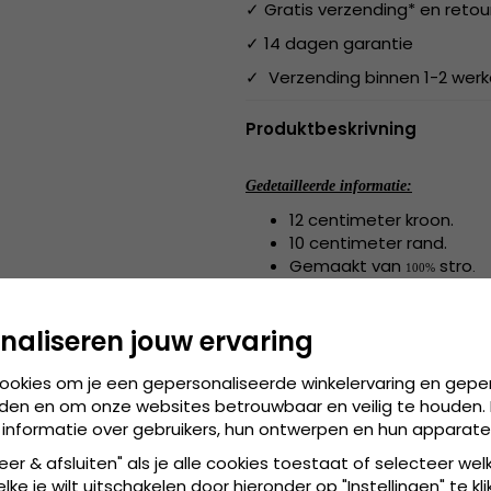
✓ Gratis verzending* en retou
✓ 14 dagen garantie
✓ Verzending binnen 1-2 wer
Produktbeskrivning
Gedetailleerde informatie:
12 centimeter kroon.
10 centimeter rand.
Gemaakt van
stro
100%
.
stro
Gemaakt van:
100%
.
naliseren jouw ervaring
55 cm - 58 cm
Maattabel:
cookies om je een gepersonaliseerde winkelervaring en gepe
den en om onze websites betrouwbaar en veilig te houden. 
 informatie over gebruikers, hun ontwerpen en hun apparate
eer & afsluiten" als je alle cookies toestaat of selecteer wel
ke je wilt uitschakelen door hieronder op "Instellingen" te kli