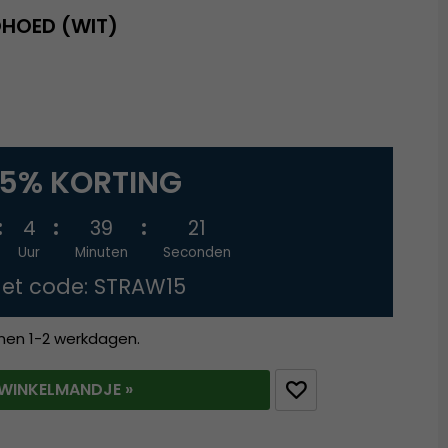
OHOED (WIT)
15% KORTING
4
39
20
Uur
Minuten
Seconden
et code: STRAW15
nnen 1-2 werkdagen.
T WINKELMANDJE »