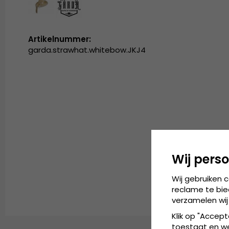
Artikelnummer:
garda.strawhat.whitebow.JKJ4
Wij perso
Wij gebruiken 
reclame te bie
verzamelen wij
Klik op "Accept
toestaat en wel