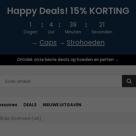
Happy Deals! 15% KORTING
1
4
39
20
Dagen
Uur
Minuten
Seconden
→
Caps
→
Strohoeden
Ontdek onze beste deals op hoeden en petten →
ssoires
DEALS
NIEUWE UITGAVEN
årda Strohoed (wit)