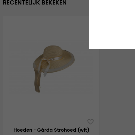
RECENTELIJK BEKEKEN
Hoeden - Gårda Strohoed (wit)