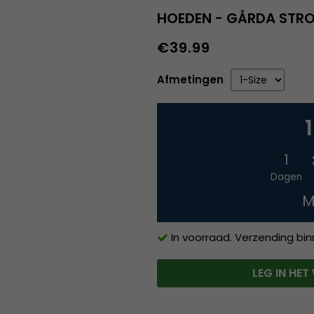
HOEDEN - GÅRDA STR
€39.99
Afmetingen
1
Dagen
M
In voorraad. Verzending bi
LEG IN HE